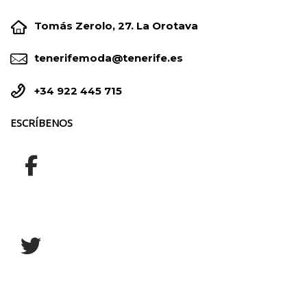


Tomás Zerolo, 27. La Orotava


tenerifemoda@tenerife.es


+34 922 445 715
ESCRÍBENOS