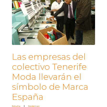
Las empresas del
colectivo Tenerife
Moda llevarán el
símbolo de Marca
España
Moda
|
Noticias