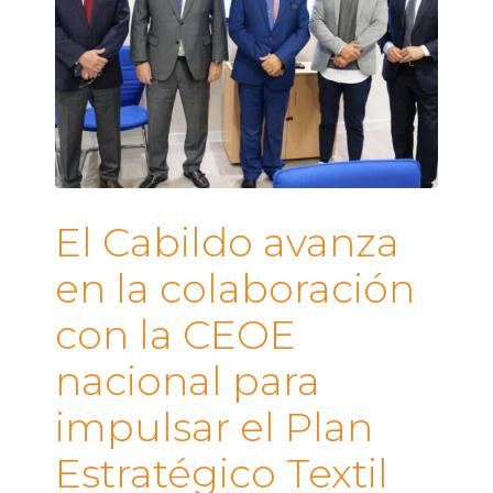
El Cabildo avanza
en la colaboración
con la CEOE
nacional para
impulsar el Plan
Estratégico Textil