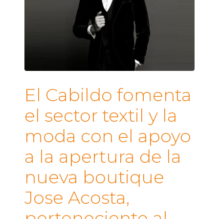
El Cabildo fomenta
el sector textil y la
moda con el apoyo
a la apertura de la
nueva boutique
Jose Acosta,
perteneciente al