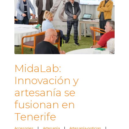
MidaLab:
Innovación y
artesanía se
fusionan en
Tenerife
Accesories
|
Artesanía
|
Artesanía-noticias
|