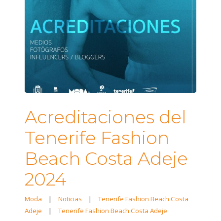
Acreditaciones del
Tenerife Fashion
Beach Costa Adeje
2024
Moda
|
Noticias
|
Tenerife Fashion Beach Costa
Adeje
|
Tenerife Fashion Beach Costa Adeje