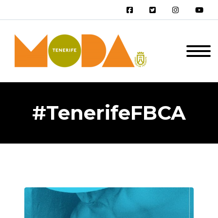
#TenerifeFBCA