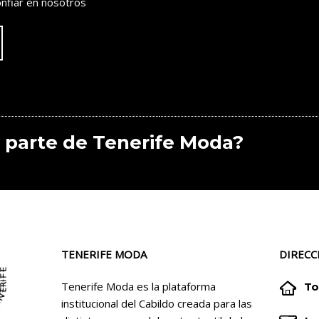
nfiar en nosotros
 parte de Tenerife Moda?
TENERIFE MODA
DIRECC


Tenerife Moda es la plataforma
To
institucional del Cabildo creada para las