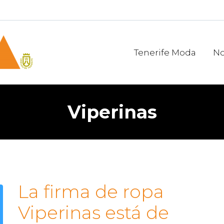
Tenerife Moda
No
Viperinas
La firma de ropa
Viperinas está de