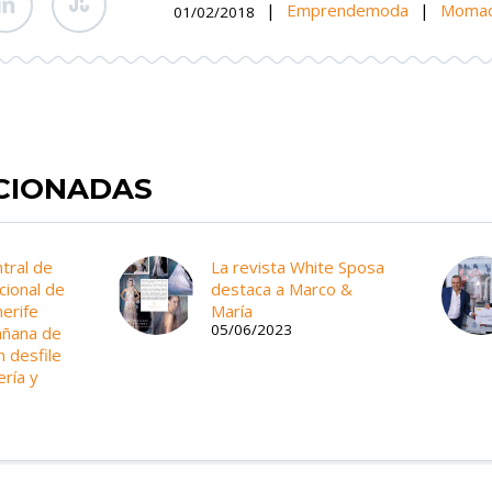
|
Emprendemoda
|
Momad
01/02/2018
ACIONADAS
tral de
La revista White Sposa
acional de
destaca a Marco &
erife
María
05/06/2023
añana de
 desfile
ería y