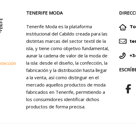
TENERIFE MODA
DIRECC


Tenerife Moda es la plataforma
To
institucional del Cabildo creada para las


distintas marcas del sector textil de la
te
isla, y tiene como objetivo fundamental,


+3
aunar la cadena de valor de la moda de
la isla: desde el diseño, la confección, la
otección
ESCRÍB
fabricación y la distribución hasta llegar
a la venta, así como distinguir en el
mercado aquellos productos de moda
fabricados en Tenerife, permitiendo a
los consumidores identificar dichos
productos de forma precisa.