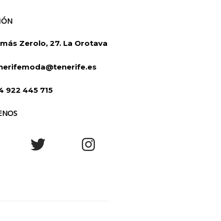
IÓN
más Zerolo, 27. La Orotava
nerifemoda@tenerife.es
4 922 445 715
ENOS