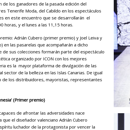
ón de los ganadores de la pasada edición del
s Tenerife Moda, del Cabildo en los espectáculos
tes en este encuentro que se desarrollarán el
0 horas, y el lunes a las 11,15 horas.
remio: Adrián Cubero (primer premio) y Joel Leiva y
) en las pasarelas que acompañarán a dicho
e de sus colecciones formarán parte del espectáculo
stética organizado por ICON con los mejores
eria es la mayor plataforma de divulgación de las
l sector de la belleza en las Islas Canarias. De igual
 de los distribuidores, mayoristas, representantes
nesia’ (Primer premio)
capaces de afrontar las adversidades nace
la que el diseñador valenciano Adrián Cubero
íritu luchador de la protagonista por vencer la