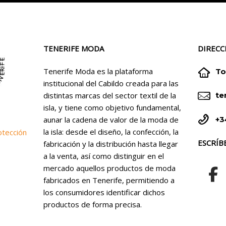
TENERIFE MODA
DIRECC


Tenerife Moda es la plataforma
To
institucional del Cabildo creada para las


distintas marcas del sector textil de la
te
isla, y tiene como objetivo fundamental,


+3
aunar la cadena de valor de la moda de
la isla: desde el diseño, la confección, la
otección
ESCRÍB
fabricación y la distribución hasta llegar
a la venta, así como distinguir en el
mercado aquellos productos de moda
fabricados en Tenerife, permitiendo a
los consumidores identificar dichos
productos de forma precisa.