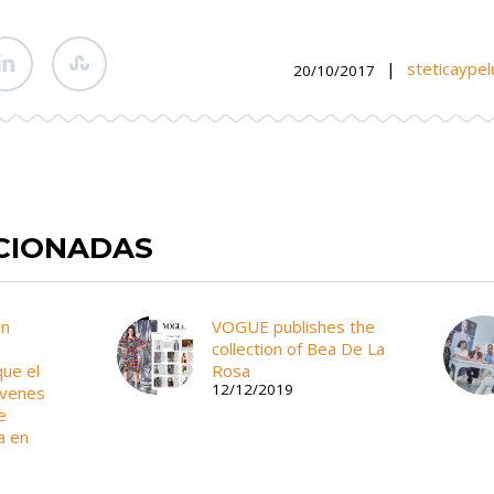
|
steticaype
20/10/2017
ACIONADAS
ón
VOGUE publishes the
collection of Bea De La
ue el
Rosa
12/12/2019
óvenes
e
a en