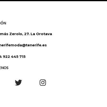
IÓN
más Zerolo, 27. La Orotava
nerifemoda@tenerife.es
4 922 445 715
ENOS