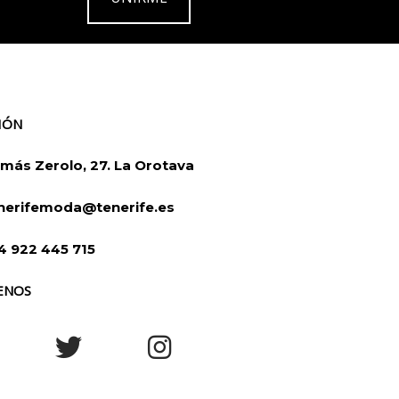
IÓN
más Zerolo, 27. La Orotava
nerifemoda@tenerife.es
4 922 445 715
ENOS