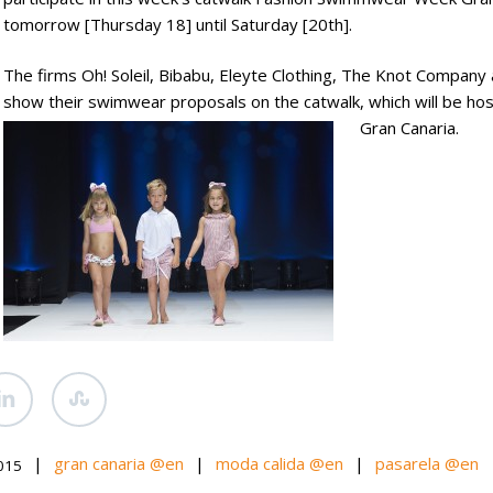
tomorrow [Thursday 18] until Saturday [20th].
The firms Oh! Soleil, Bibabu, Eleyte Clothing, The Knot Company 
show their swimwear proposals on the catwalk, which will be ho
Gran Canaria.
|
gran canaria @en
|
moda calida @en
|
pasarela @en
015