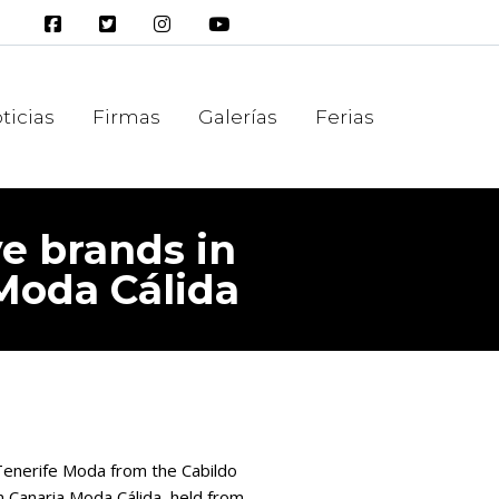
ticias
Firmas
Galerías
Ferias
ve brands in
Moda Cálida
Tenerife Moda from the Cabildo
 Canaria Moda Cálida, held from