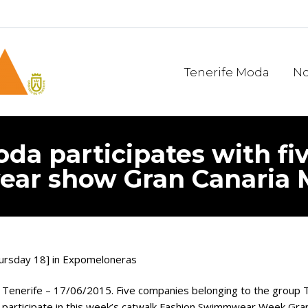
Tenerife Moda
No
da participates with fi
ar show Gran Canaria 
ursday 18] in Expomeloneras
Tenerife – 17/06/2015. Five companies belonging to the group 
participate in this week’s catwalk Fashion Swimmwear Week Gran