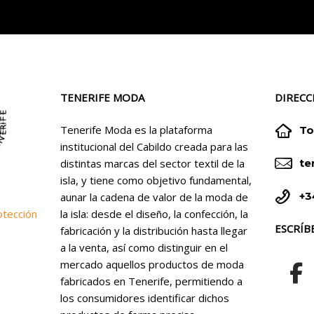
TENERIFE MODA
DIRECC


Tenerife Moda es la plataforma
To
institucional del Cabildo creada para las


distintas marcas del sector textil de la
te
isla, y tiene como objetivo fundamental,


+3
aunar la cadena de valor de la moda de
la isla: desde el diseño, la confección, la
otección
ESCRÍB
fabricación y la distribución hasta llegar
a la venta, así como distinguir en el
mercado aquellos productos de moda
fabricados en Tenerife, permitiendo a
los consumidores identificar dichos