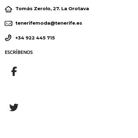


Tomás Zerolo, 27. La Orotava


tenerifemoda@tenerife.es


+34 922 445 715
ESCRÍBENOS