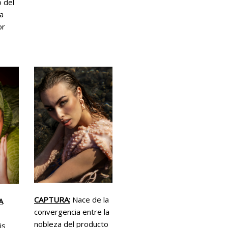
 del
la
or
CAPTURA:
Nace de la
A
convergencia entre la
nobleza del producto
is