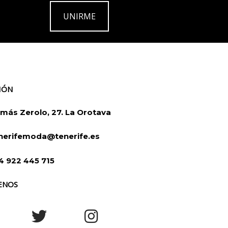
UNIRME
IÓN
más Zerolo, 27. La Orotava
nerifemoda@tenerife.es
4 922 445 715
ENOS