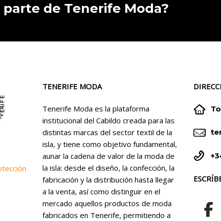
 parte de Tenerife Moda?
TENERIFE MODA
DIRECC


Tenerife Moda es la plataforma
To
institucional del Cabildo creada para las


distintas marcas del sector textil de la
te
isla, y tiene como objetivo fundamental,


+3
aunar la cadena de valor de la moda de
la isla: desde el diseño, la confección, la
otección
ESCRÍB
fabricación y la distribución hasta llegar
a la venta, así como distinguir en el
mercado aquellos productos de moda
fabricados en Tenerife, permitiendo a