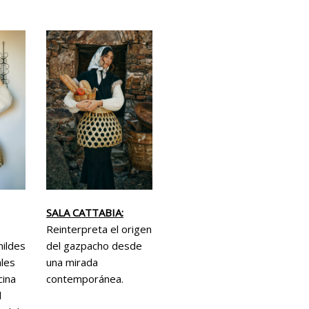
SALA CATTABIA:
Reinterpreta el origen
mildes
del gazpacho desde
les
una mirada
cina
contemporánea.
l