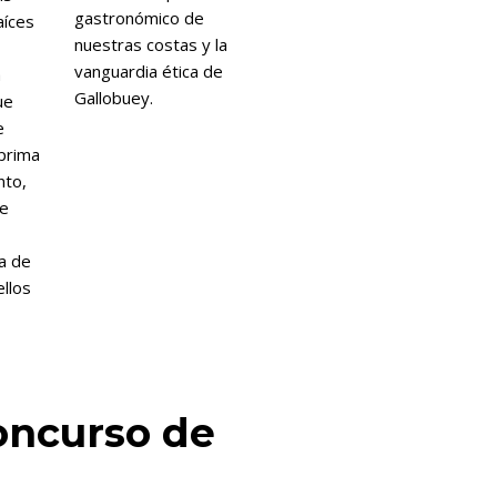
gastronómico de
aíces
nuestras costas y la
vanguardia ética de
a
Gallobuey.
ue
e
prima
nto,
de
a de
ellos
Concurso de