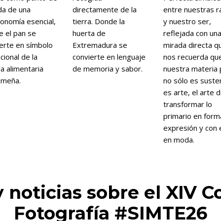
da de una
directamente de la
entre nuestras r
onomía esencial,
tierra. Donde la
y nuestro ser,
 el pan se
huerta de
reflejada con un
erte en símbolo
Extremadura se
mirada directa q
cional de la
convierte en lenguaje
nos recuerda qu
ra alimentaria
de memoria y sabor.
nuestra materia 
emeña.
no sólo es suste
es arte, el arte 
transformar lo
primario en form
expresión y con 
en moda.
y noticias sobre el XIV 
Fotografía #SIMTE26