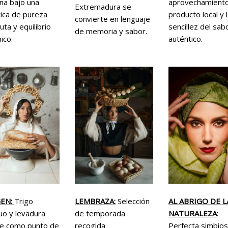
na bajo una
aprovechamiento
Extremadura se
ica de pureza
producto local y 
convierte en lenguaje
uta y equilibrio
sencillez del sab
de memoria y sabor.
ico.
auténtico.
GEN:
Trigo
LEMBRAZA:
Selección
AL ABRIGO DE L
uo y levadura
de temporada
NATURALEZA
:
e como punto de
recogida
Perfecta simbios