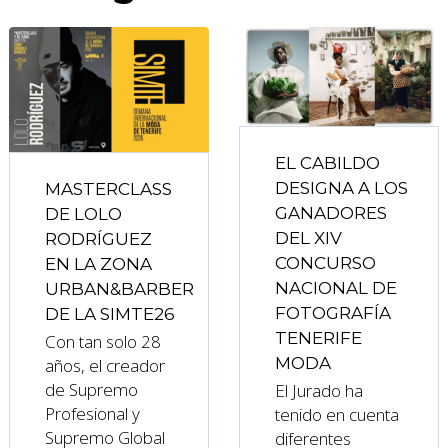
EL CABILDO
DESIGNA A LOS
MASTERCLASS
GANADORES
DE LOLO
DEL XIV
RODRÍGUEZ
CONCURSO
EN LA ZONA
NACIONAL DE
URBAN&BARBER
FOTOGRAFÍA
DE LA SIMTE26
TENERIFE
Con tan solo 28
MODA
años, el creador
de Supremo
El Jurado ha
Profesional y
tenido en cuenta
Supremo Global
diferentes