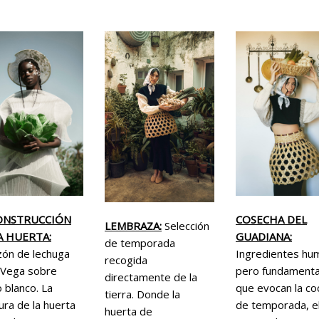
ONSTRUCCIÓN
COSECHA DEL
LEMBRAZA:
Selección
A HUERTA:
GUADIANA:
de temporada
zón de lechuga
Ingredientes hu
recogida
 Vega sobre
pero fundamenta
directamente de la
 blanco. La
que evocan la co
tierra. Donde la
ura de la huerta
de temporada, e
huerta de