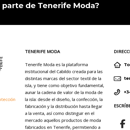
 parte de Tenerife Moda?
TENERIFE MODA
DIRECC


Tenerife Moda es la plataforma
To
institucional del Cabildo creada para las


distintas marcas del sector textil de la
te
isla, y tiene como objetivo fundamental,


+3
aunar la cadena de valor de la moda de
la isla: desde el diseño, la confección, la
otección
ESCRÍB
fabricación y la distribución hasta llegar
a la venta, así como distinguir en el
mercado aquellos productos de moda
fabricados en Tenerife, permitiendo a