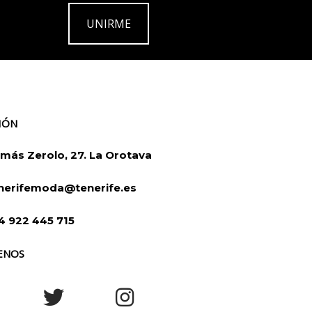
UNIRME
IÓN
más Zerolo, 27. La Orotava
nerifemoda@tenerife.es
4 922 445 715
ENOS