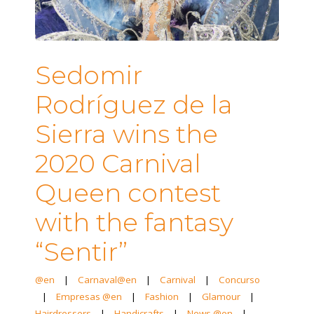
Sedomir
Rodríguez de la
Sierra wins the
2020 Carnival
Queen contest
with the fantasy
“Sentir”
@en
|
Carnaval@en
|
Carnival
|
Concurso
|
Empresas @en
|
Fashion
|
Glamour
|
Hairdressers
|
Handicrafts
|
News @en
|