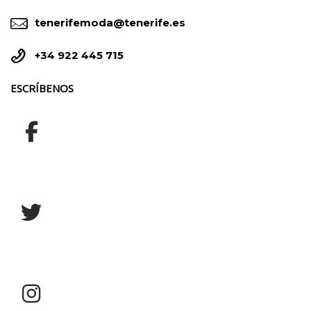


tenerifemoda@tenerife.es


+34 922 445 715
ESCRÍBENOS