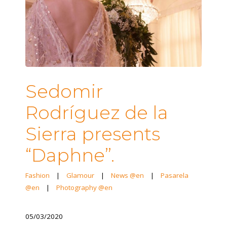
Sedomir
Rodríguez de la
Sierra presents
“Daphne”.
Fashion
|
Glamour
|
News @en
|
Pasarela
@en
|
Photography @en
05/03/2020