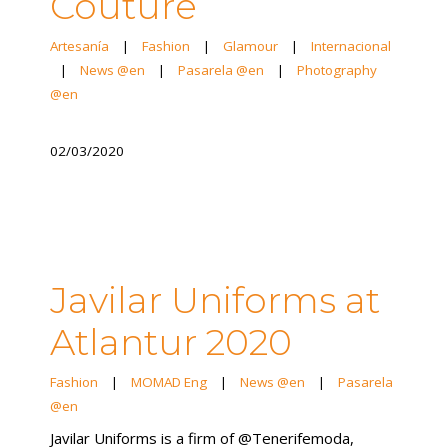
Couture
Artesanía
|
Fashion
|
Glamour
|
Internacional
|
News @en
|
Pasarela @en
|
Photography
@en
02/03/2020
Javilar Uniforms at
Atlantur 2020
Fashion
|
MOMAD Eng
|
News @en
|
Pasarela
@en
Javilar Uniforms is a firm of @Tenerifemoda,