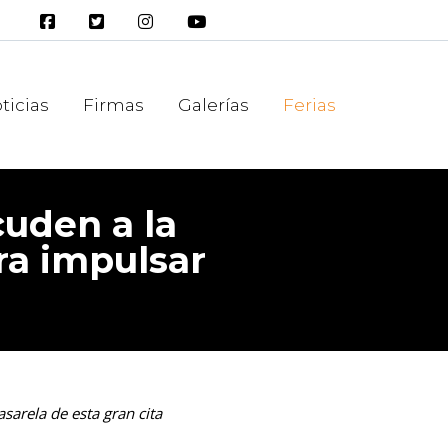
ticias
Firmas
Galerías
Ferias
cuden a la
ra impulsar
sarela de esta gran cita