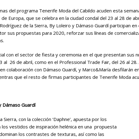
rmas del programa Tenerife Moda del Cabildo acuden esta semana 
 de Europa, que se celebra en la ciudad condal del 23 al 28 de ab
dríguez de la Sierra, By Loleiro y Dámaso Guardí participan en e
tor sus propuestas para 2020, reforzar sus líneas de comercializa
s.
cial con el sector de fiesta y ceremonia en el que presentan sus 
3 al 26 de abril, como en el Professional Trade Fair, del 26 al 28
 en colaboración con Dámaso Guardí, y Marco&María desfilarán en
entras que el resto de firmas participantes de Tenerife Moda acudi
y Dámaso Guardí
 Sierra, con la colección ‘Daphne’, apuesta por los
los vestidos de inspiración helénica en una propuesta
dominan los contrastes de texturas, así como las