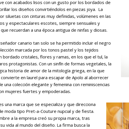
ieve con acabados lisos con un gusto por los bordados de
brillar los diseños convirtiéndolos en piezas joya. La
or siluetas con cinturas muy definidas, volúmenes en las
os y espectaculares escotes, siempre sensuales y
, que recuerdan a una época antigua de ninfas y diosas.
iseñador canario tan solo se ha permitido incluir el negro
colección marcada por los tonos pastel y los tejidos
 bordado cristales, flores y ramas, en los que el tul, la
aros protagonistas. Con un sinfín de formas vegetales, la
gica historia de amor de la mitología griega, en la que
 convierte en laurel para escapar de Apolo al aborrecer
 de una colección elegante y femenina con reminiscencias
con mujeres fuertes y empoderadas.
es una marca que se especializa y que direcciona
e moda tipo Pret-a-Couture nupcial y de fiesta.
mbre a la empresa creó su propia marca, tras
su vida al mundo del diseño. La firma busca la