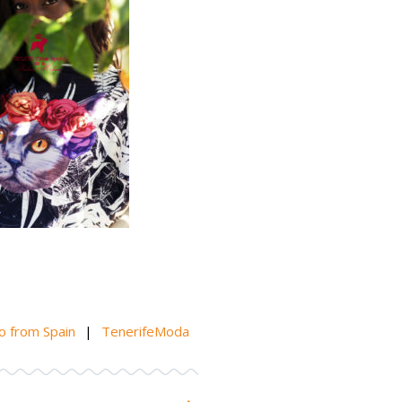
to from Spain
|
TenerifeModa