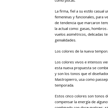
como pocas.
La firma, fiel a su estilo casua
femeninas y funcionales, para ve
de tendencia que marcaron temp
la actual como: gasas, hombros 
vuelos asimétricos, delicadas te
genialidades.
Los colores de la nueva tempor
Los colores vivos e intensos vie
esta nueva propuesta se combin
y son los tonos que el diseñador
Mastropierro, usa como passepa
temporada.
Estos cinco colores son tonos d
compensar la energía de algunos
combinado con doce matices: azu