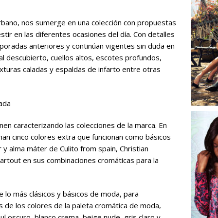
l urbano, nos sumerge en una colección con propuestas
stir en las diferentes ocasiones del día. Con detalles
oradas anteriores y continúan vigentes sin duda en
al descubierto, cuellos altos, escotes profundos,
xturas caladas y espaldas de infarto entre otras
ada
nen caracterizando las colecciones de la marca. En
an cinco colores extra que funcionan como básicos
 y alma máter de Culito from spain, Christian
rtout en sus combinaciones cromáticas para la
e lo más clásicos y básicos de moda, para
 de los colores de la paleta cromática de moda,
l oscuro, blanco crema, beige nude, gris claro y