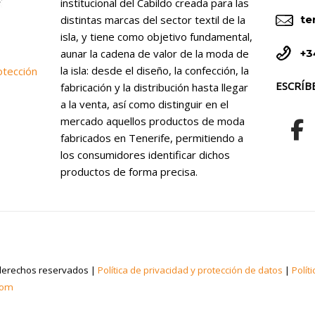
institucional del Cabildo creada para las


distintas marcas del sector textil de la
te
isla, y tiene como objetivo fundamental,


+3
aunar la cadena de valor de la moda de
la isla: desde el diseño, la confección, la
otección
ESCRÍB
fabricación y la distribución hasta llegar
a la venta, así como distinguir en el
mercado aquellos productos de moda
fabricados en Tenerife, permitiendo a
los consumidores identificar dichos
productos de forma precisa.
derechos reservados |
Política de privacidad y protección de datos
|
Polít
com