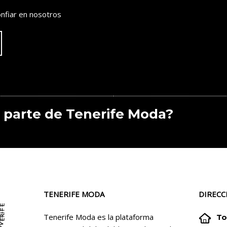
nfiar en nosotros
 parte de Tenerife Moda?
TENERIFE MODA
DIRECC


Tenerife Moda es la plataforma
To