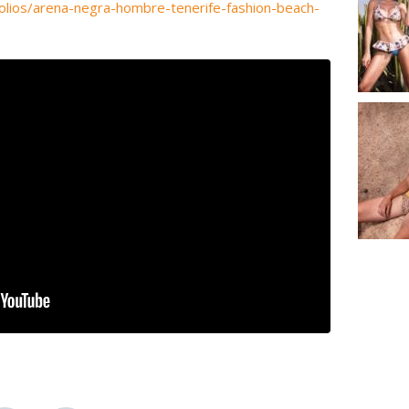
olios/arena-negra-hombre-tenerife-fashion-beach-