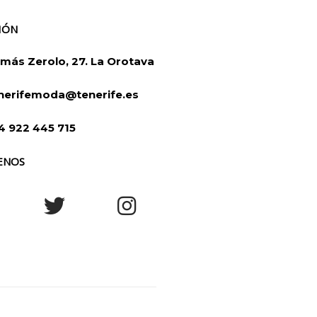
IÓN
más Zerolo, 27. La Orotava
nerifemoda@tenerife.es
4 922 445 715
ENOS