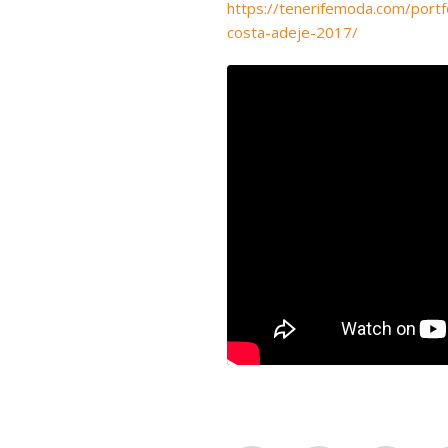
https://tenerifemoda.com/portf
costa-adeje-2017/