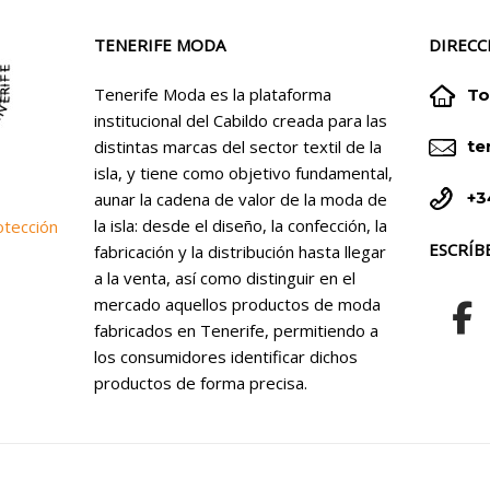
TENERIFE MODA
DIRECC


Tenerife Moda es la plataforma
To
institucional del Cabildo creada para las


distintas marcas del sector textil de la
te
isla, y tiene como objetivo fundamental,


+3
aunar la cadena de valor de la moda de
la isla: desde el diseño, la confección, la
otección
ESCRÍB
fabricación y la distribución hasta llegar
a la venta, así como distinguir en el
mercado aquellos productos de moda
fabricados en Tenerife, permitiendo a
los consumidores identificar dichos
productos de forma precisa.