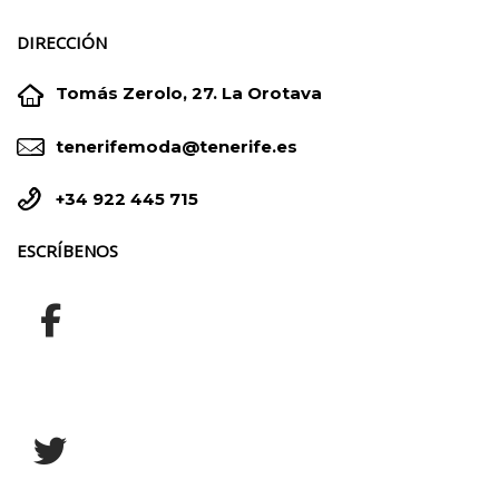
DIRECCIÓN


Tomás Zerolo, 27. La Orotava


tenerifemoda@tenerife.es


+34 922 445 715
ESCRÍBENOS