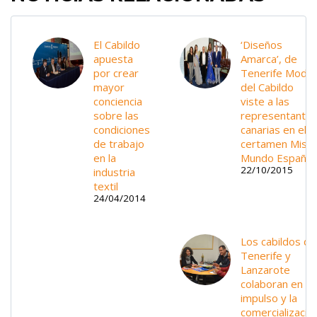
El Cabildo
‘Diseños
apuesta
Amarca’, de
por crear
Tenerife Moda
mayor
del Cabildo
conciencia
viste a las
sobre las
representante
condiciones
canarias en el
de trabajo
certamen Miss
en la
Mundo España
22/10/2015
industria
textil
24/04/2014
Los cabildos de
Tenerife y
Lanzarote
colaboran en el
impulso y la
comercializació