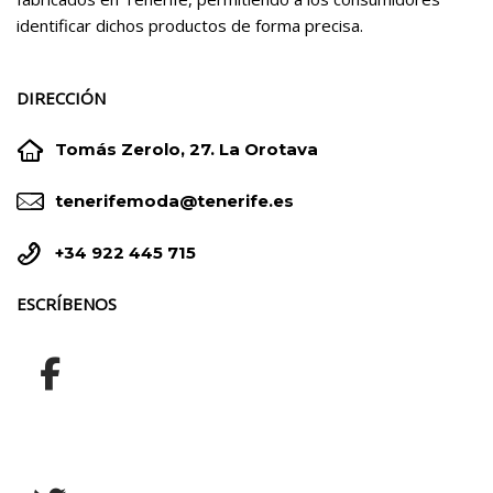
identificar dichos productos de forma precisa.
DIRECCIÓN


Tomás Zerolo, 27. La Orotava


tenerifemoda@tenerife.es


+34 922 445 715
ESCRÍBENOS