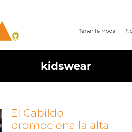
Tenerife Moda
No
kidswear
El Cabildo
promociona la alta