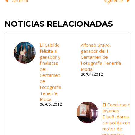
Anterior
Siguiente
NOTICIAS RELACIONADAS
El Cabildo
Alfonso Bravo,
felicita al
ganador del I
ganador y
Certamen de
finalistas
Fotografía Tenerife
del I
Moda
30/04/2012
Certamen
de
Fotografía
Tenerife
Moda
El Concurso de
06/06/2012
Jóvenes
Diseñadores s
consolida como
motor de
proyectos