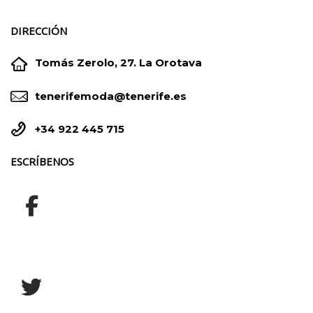
DIRECCIÓN


Tomás Zerolo, 27. La Orotava


tenerifemoda@tenerife.es


+34 922 445 715
ESCRÍBENOS