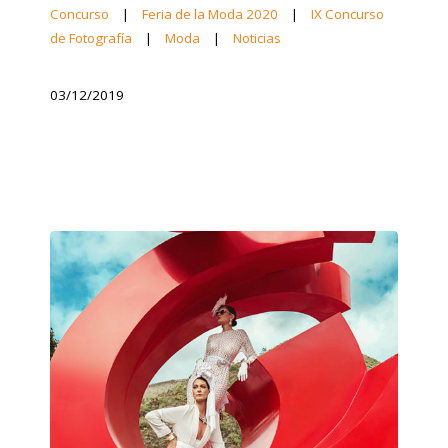
Concurso
|
Feria de la Moda 2020
|
IX Concurso
de Fotografía
|
Moda
|
Noticias
03/12/2019