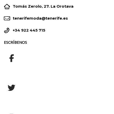


Tomás Zerolo, 27. La Orotava


tenerifemoda@tenerife.es


+34 922 445 715
ESCRÍBENOS