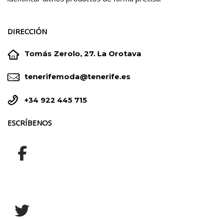
DIRECCIÓN


Tomás Zerolo, 27. La Orotava


tenerifemoda@tenerife.es


+34 922 445 715
ESCRÍBENOS