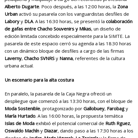
Alberto Dugarte
. Poco después, a las 12:00 horas, la
Zona
Urban
activó su pasarela con los vanguardistas desfiles de
Labory
y
DLA
. A las 16:30 horas, se presentó la
colaboración
de gafas entre Chacho Souvenirs y Mikas
, un diseño de
edición limitada concebido especialmente para la SIMTE. La
pasarela de este espacio cerró su agenda a las 18:30 horas
con un dinámico bloque de desfiles a cargo de las firmas
Laverny
,
Chacho SVNRS
y
Nanna
, referentes de la cultura
urbana actual.
Un escenario para la alta costura
En paralelo, la pasarela de la Caja Negra ofreció un
despliegue que comenzó a las 13:30 horas, con el bloque de
Moda Sostenible
, protagonizado por
Gallobuey
,
Farobag
y
María Hurtado
. A las 16:00 horas, la propuesta temática
Islas de Moda
exhibió el potencial comercial de
Ruth Rguez
,
Oswaldo Machín
y
Diazar
, dando paso a las 17:30 horas a los