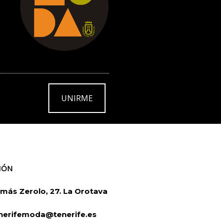
UNIRME
IÓN
más Zerolo, 27. La Orotava
nerifemoda@tenerife.es