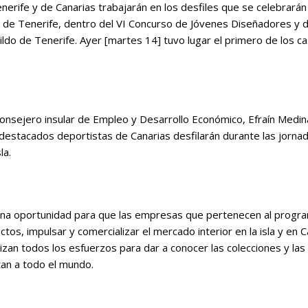
rife y de Canarias trabajarán en los desfiles que se celebrarán d
 de Tenerife, dentro del VI Concurso de Jóvenes Diseñadores y d
ldo de Tenerife. Ayer [martes 14] tuvo lugar el primero de los ca
consejero insular de Empleo y Desarrollo Económico, Efraín Medi
destacados deportistas de Canarias desfilarán durante las jorna
la.
“una oportunidad para que las empresas que pertenecen al progr
os, impulsar y comercializar el mercado interior en la isla y en Ca
lizan todos los esfuerzos para dar a conocer las colecciones y l
tan a todo el mundo.