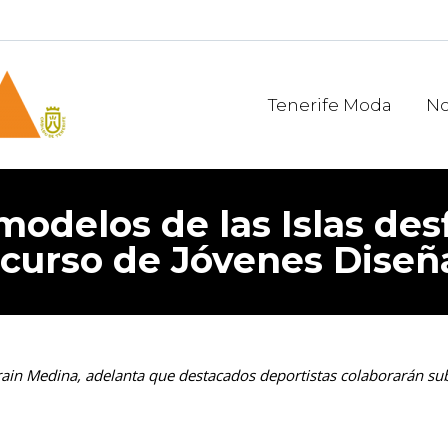
Tenerife Moda
No
odelos de las Islas desf
ncurso de Jóvenes Diseñ
rain Medina, adelanta que destacados deportistas colaborarán su