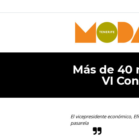
Más de 40 m
VI Co
El vicepresidente económico, Ef
pasarela