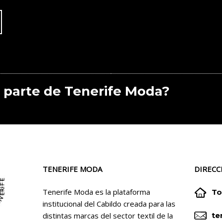
 parte de Tenerife Moda?
TENERIFE MODA
DIRECC


Tenerife Moda es la plataforma
To
institucional del Cabildo creada para las


distintas marcas del sector textil de la
te