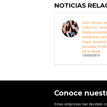
NOTICIAS REL
Cinco firmas de
Colectivo Tene
Moda presenta
tendencias en
mujer durante 
Jornadas Profe
de la Moda
13/03/2013
Conoce nuest
Estas empresas han decidido co