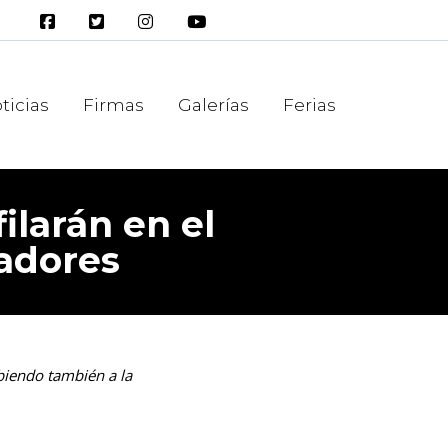
ticias
Firmas
Galerías
Ferias
ilarán en el
adores
biendo también a la