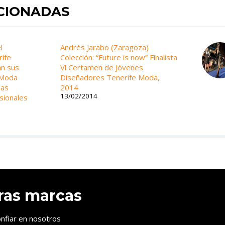
ACIONADAS
l
Andrés Jarabo (Zaragoza)
rife
Colección: “Future is now” Finalista
n sus
Vl Certamen de Jóvenes
 Moda
Diseñadores Tenerife Moda,
las
2014
13/02/2014
sionales
ras marcas
nfiar en nosotros