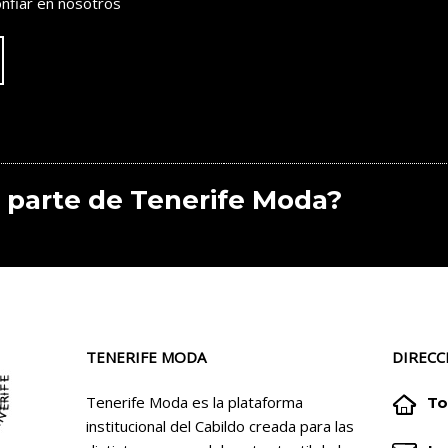
nfiar en nosotros
 parte de Tenerife Moda?
TENERIFE MODA
DIRECC


Tenerife Moda es la plataforma
To
institucional del Cabildo creada para las