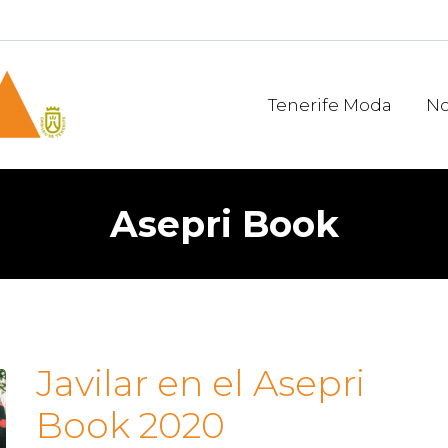
Tenerife Moda
No
Asepri Book
Javilar en el Asepri
Book 2020