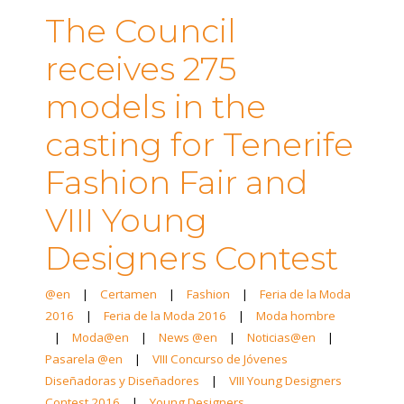
The Council
receives 275
models in the
casting for Tenerife
Fashion Fair and
VIII Young
Designers Contest
@en
|
Certamen
|
Fashion
|
Feria de la Moda
2016
|
Feria de la Moda 2016
|
Moda hombre
|
Moda@en
|
News @en
|
Noticias@en
|
Pasarela @en
|
VIII Concurso de Jóvenes
Diseñadoras y Diseñadores
|
VIII Young Designers
Contest 2016
|
Young Designers