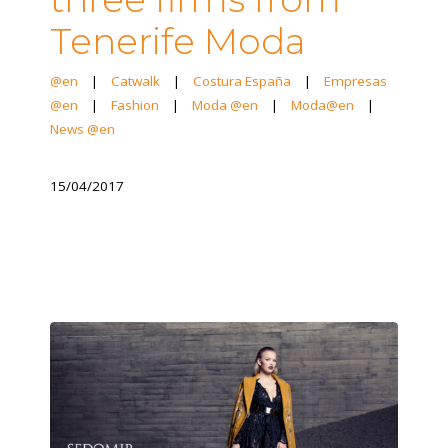
Tenerife Moda
@en
|
Catwalk
|
Costura España
|
Empresas
@en
|
Fashion
|
Moda @en
|
Moda@en
|
News @en
15/04/2017