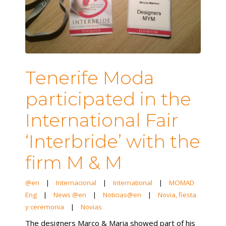
Tenerife Moda
participated in the
International Fair
‘Interbride’ with the
firm M & M
@en
|
Internacional
|
International
|
MOMAD
Eng
|
News @en
|
Noticias@en
|
Novia, fiesta
y ceremonia
|
Novias
The designers Marco & Maria showed part of his