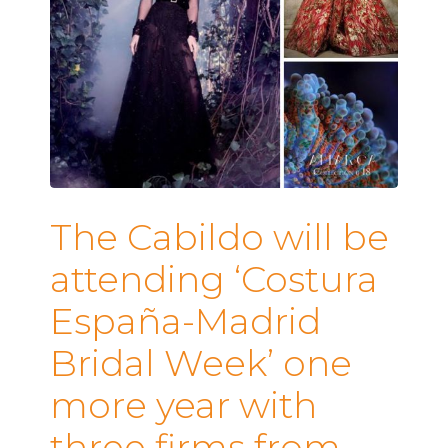
The Cabildo will be
attending ‘Costura
España-Madrid
Bridal Week’ one
more year with
three firms from