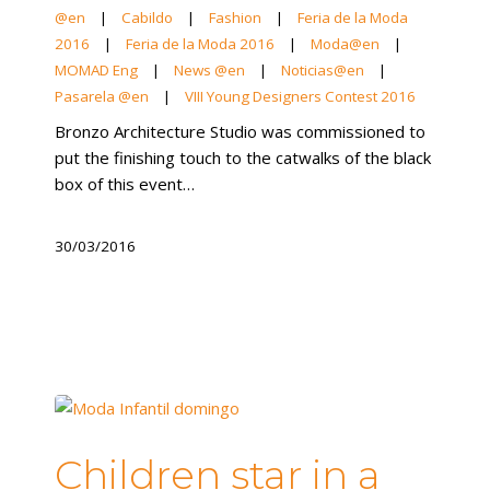
@en
|
Cabildo
|
Fashion
|
Feria de la Moda
2016
|
Feria de la Moda 2016
|
Moda@en
|
MOMAD Eng
|
News @en
|
Noticias@en
|
Pasarela @en
|
VIII Young Designers Contest 2016
Bronzo Architecture Studio was commissioned to
put the finishing touch to the catwalks of the black
box of this event…
30/03/2016
Children star in a