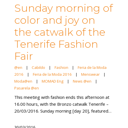
Sunday morning of
color and joy on
the catwalk of the
Tenerife Fashion
Fair
@en
|
Cabildo
|
Fashion
|
Feria de la Moda
2016
|
Feria de la Moda 2016
|
Menswear
|
Moda@en
|
MOMAD Eng
|
News @en
|
Pasarela @en
This meeting with fashion ends this afternoon at
16.00 hours, with the Bronzo catwalk Tenerife –
20/03/2016. Sunday morning [day 20], featured…
30/03/2016