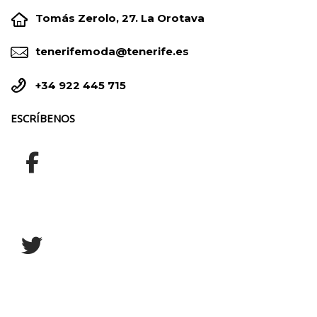


Tomás Zerolo, 27. La Orotava


tenerifemoda@tenerife.es


+34 922 445 715
ESCRÍBENOS