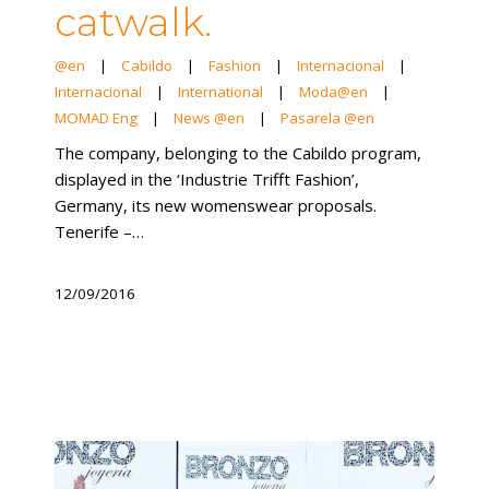
catwalk.
@en
|
Cabildo
|
Fashion
|
Internacional
|
Internacional
|
International
|
Moda@en
|
MOMAD Eng
|
News @en
|
Pasarela @en
The company, belonging to the Cabildo program,
displayed in the ‘Industrie Trifft Fashion’,
Germany, its new womenswear proposals.
Tenerife –…
12/09/2016