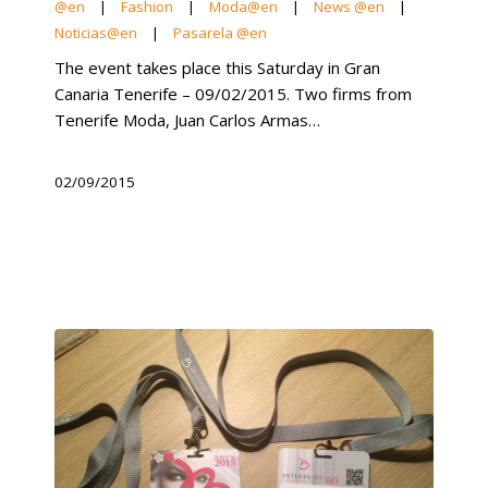
@en
|
Fashion
|
Moda@en
|
News @en
|
Noticias@en
|
Pasarela @en
The event takes place this Saturday in Gran
Canaria Tenerife – 09/02/2015. Two firms from
Tenerife Moda, Juan Carlos Armas…
02/09/2015