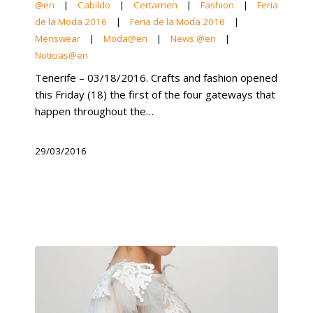
@en
|
Cabildo
|
Certamen
|
Fashion
|
Feria
de la Moda 2016
|
Feria de la Moda 2016
|
Menswear
|
Moda@en
|
News @en
|
Noticias@en
Tenerife – 03/18/2016. Crafts and fashion opened
this Friday (18) the first of the four gateways that
happen throughout the…
29/03/2016