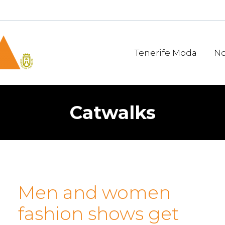
Tenerife Moda
No
Catwalks
Men and women
fashion shows get