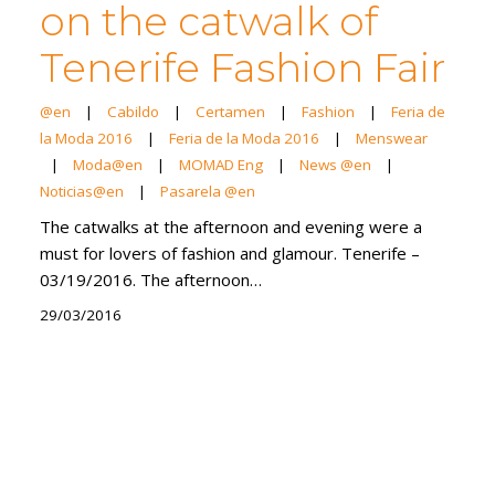
on the catwalk of
Tenerife Fashion Fair
@en
|
Cabildo
|
Certamen
|
Fashion
|
Feria de
la Moda 2016
|
Feria de la Moda 2016
|
Menswear
|
Moda@en
|
MOMAD Eng
|
News @en
|
Noticias@en
|
Pasarela @en
The catwalks at the afternoon and evening were a
must for lovers of fashion and glamour. Tenerife –
03/19/2016. The afternoon…
29/03/2016