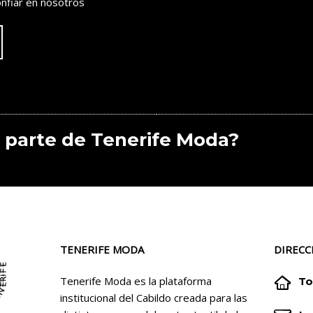
nfiar en nosotros
 parte de Tenerife Moda?
TENERIFE MODA
DIRECC


Tenerife Moda es la plataforma
To
institucional del Cabildo creada para las