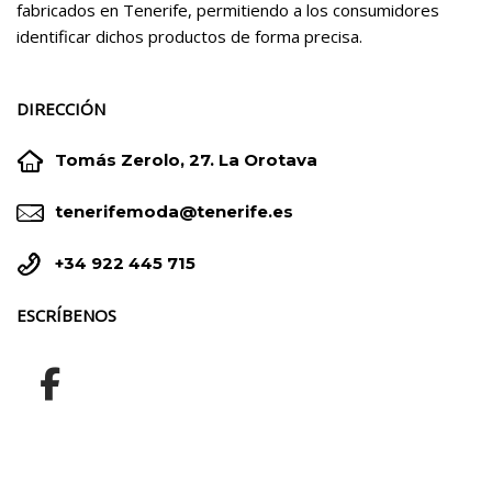
fabricados en Tenerife, permitiendo a los consumidores
identificar dichos productos de forma precisa.
DIRECCIÓN


Tomás Zerolo, 27. La Orotava


tenerifemoda@tenerife.es


+34 922 445 715
ESCRÍBENOS