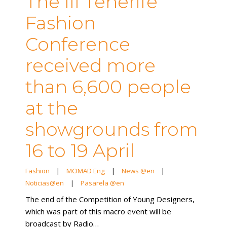
The III Tenerife
Fashion
Conference
received more
than 6,600 people
at the
showgrounds from
16 to 19 April
Fashion
|
MOMAD Eng
|
News @en
|
Noticias@en
|
Pasarela @en
The end of the Competition of Young Designers,
which was part of this macro event will be
broadcast by Radio…