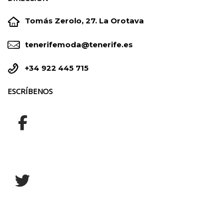


Tomás Zerolo, 27. La Orotava


tenerifemoda@tenerife.es


+34 922 445 715
ESCRÍBENOS