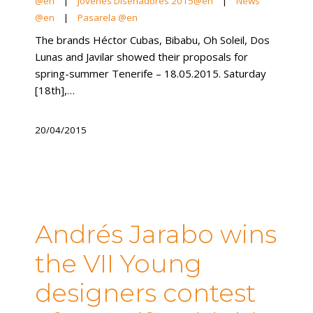
@en
|
Jovenes Diseñadores 2015@en
|
News
@en
|
Pasarela @en
The brands Héctor Cubas, Bibabu, Oh Soleil, Dos
Lunas and Javilar showed their proposals for
spring-summer Tenerife – 18.05.2015. Saturday
[18th],…
20/04/2015
Andrés Jarabo wins
the VII Young
designers contest