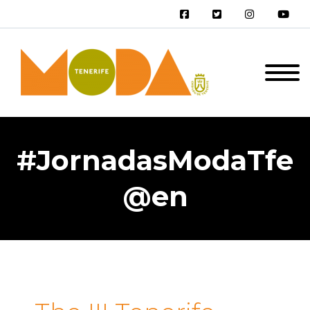
#JornadasModaTfe
@en