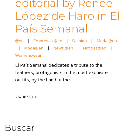
editorial by Renée
López de Haro in El
País Semanal
@en
|
Empresas @en
|
Fashion
|
Moda @en
|
Moda@en
|
News @en
|
Noticias@en
|
Womenswear
El País Semanal dedicates a tribute to the
feathers, protagonists in the most exquisite
outfits, by the hand of the…
26/06/2018
Buscar