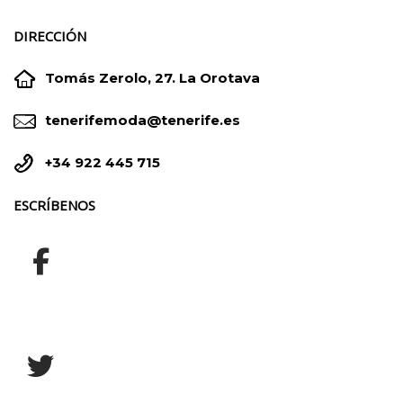
DIRECCIÓN


Tomás Zerolo, 27. La Orotava


tenerifemoda@tenerife.es


+34 922 445 715
ESCRÍBENOS