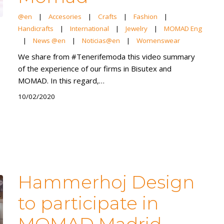
@en
|
Accesories
|
Crafts
|
Fashion
|
Handicrafts
|
International
|
Jewelry
|
MOMAD Eng
|
News @en
|
Noticias@en
|
Womenswear
We share from #Tenerifemoda this video summary
of the experience of our firms in Bisutex and
MOMAD. In this regard,…
10/02/2020
Hammerhoj Design
to participate in
MOMAD Madrid