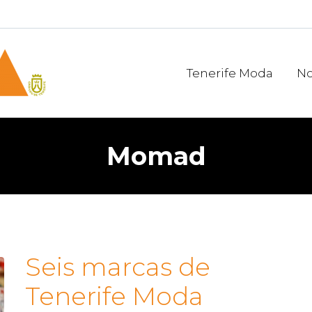
Tenerife Moda
No
Momad
Seis marcas de
Tenerife Moda