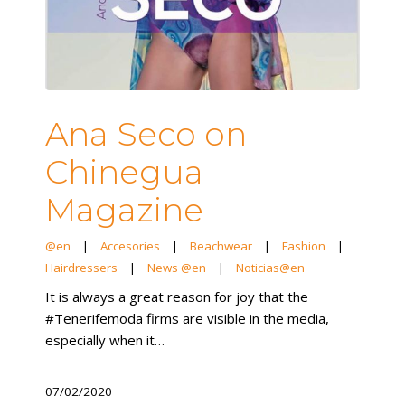
Ana Seco on
Chinegua
Magazine
@en
|
Accesories
|
Beachwear
|
Fashion
|
Hairdressers
|
News @en
|
Noticias@en
It is always a great reason for joy that the
#Tenerifemoda firms are visible in the media,
especially when it…
07/02/2020