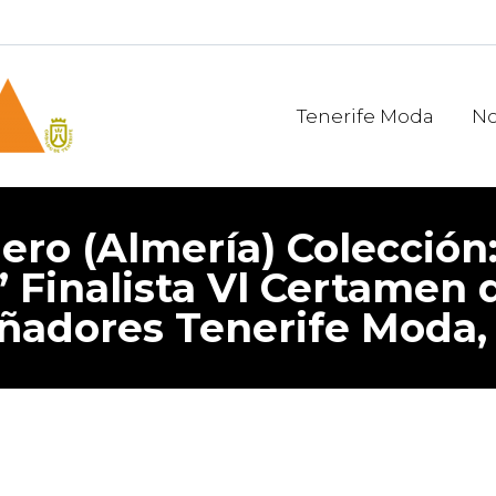
Tenerife Moda
No
ro (Almería) Colección
” Finalista Vl Certamen 
ñadores Tenerife Moda,