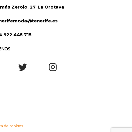
más Zerolo, 27. La Orotava
nerifemoda@tenerife.es
4 922 445 715
ENOS
ica de cookies