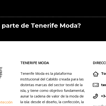
 parte de Tenerife Moda?
TENERIFE MODA
DIRECC


Tenerife Moda es la plataforma
To
institucional del Cabildo creada para las


distintas marcas del sector textil de la
te
isla, y tiene como objetivo fundamental,


+3
aunar la cadena de valor de la moda de
la isla: desde el diseño, la confección, la
otección