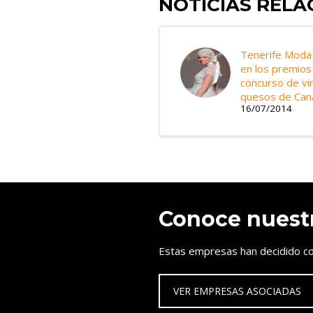
NOTICIAS REL
Tenerife Moda
en los premios
concurso de vi
quesos de Can
16/07/2014
Conoce nuest
Estas empresas han decidido co
VER EMPRESAS ASOCIADAS