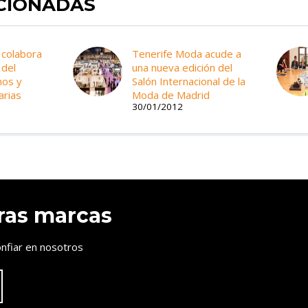
ACIONADAS
 colabora
Tenerife Moda acude a
 del
una nueva edición del
nos y
Salón Internacional de la
arias
Moda de Madrid
30/01/2012
ras marcas
nfiar en nosotros