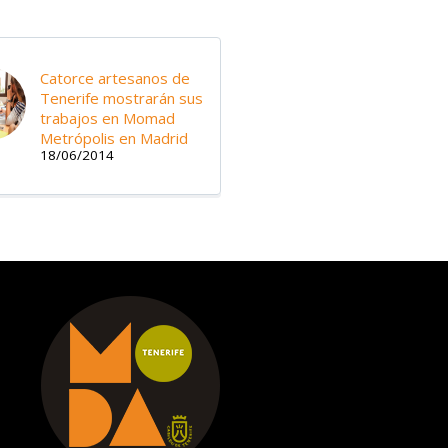
Catorce artesanos de
Tenerife mostrarán sus
trabajos en Momad
Metrópolis en Madrid
18/06/2014