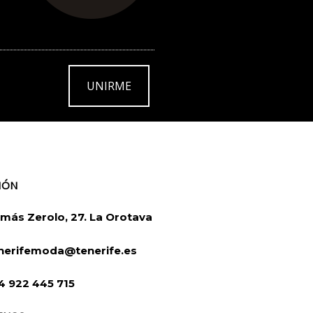
UNIRME
IÓN
más Zerolo, 27. La Orotava
nerifemoda@tenerife.es
4 922 445 715