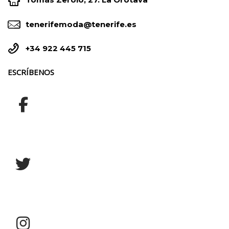




tenerifemoda@tenerife.es


+34 922 445 715
ESCRÍBENOS