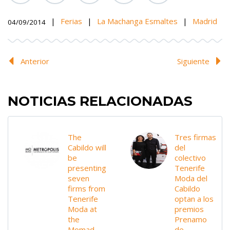
|
Ferias
|
La Machanga Esmaltes
|
Madrid
04/09/2014
Anterior
Siguiente
NOTICIAS RELACIONADAS
The
Tres firmas
Cabildo will
del
be
colectivo
presenting
Tenerife
seven
Moda del
firms from
Cabildo
Tenerife
optan a los
Moda at
premios
the
Prenamo
Momad
de