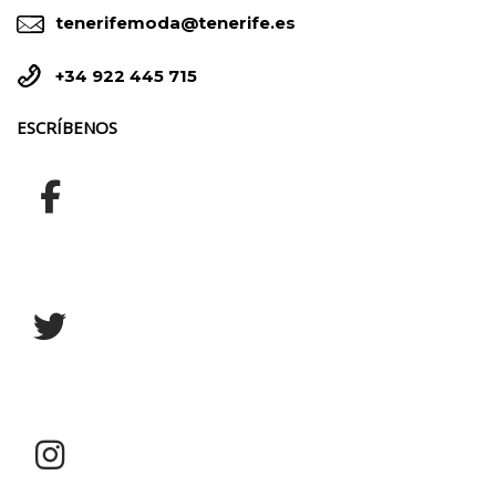


tenerifemoda@tenerife.es


+34 922 445 715
ESCRÍBENOS