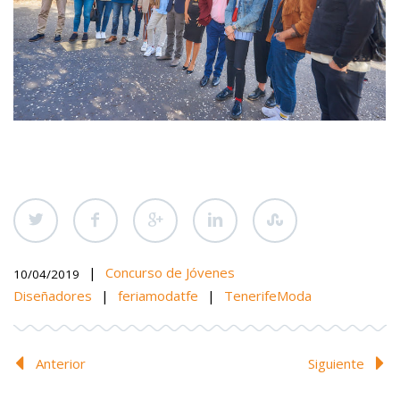
|
Concurso de Jóvenes
10/04/2019
Diseñadores
|
feriamodatfe
|
TenerifeModa
Anterior
Siguiente