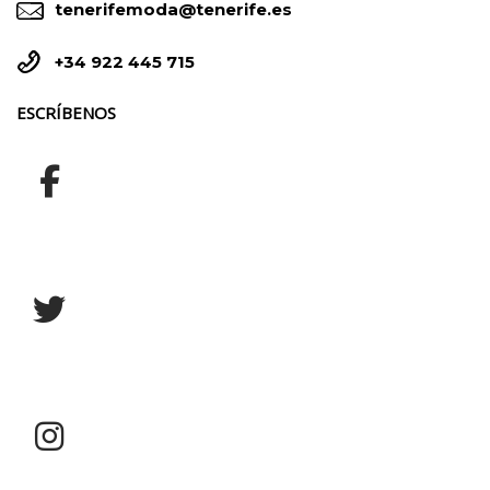


tenerifemoda@tenerife.es


+34 922 445 715
ESCRÍBENOS