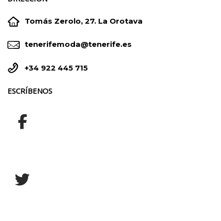


Tomás Zerolo, 27. La Orotava


tenerifemoda@tenerife.es


+34 922 445 715
ESCRÍBENOS