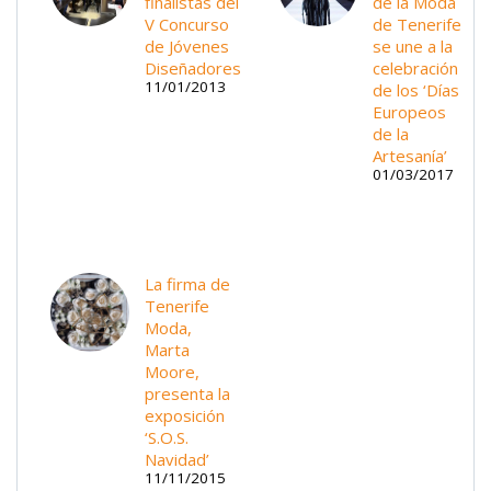
finalistas del
de la Moda
V Concurso
de Tenerife
de Jóvenes
se une a la
Diseñadores
celebración
11/01/2013
de los ‘Días
Europeos
de la
Artesanía’
01/03/2017
La firma de
Tenerife
Moda,
Marta
Moore,
presenta la
exposición
‘S.O.S.
Navidad’
11/11/2015