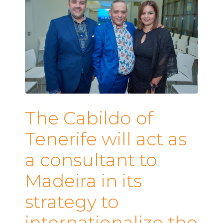
The Cabildo of
Tenerife will act as
a consultant to
Madeira in its
strategy to
internationalize the