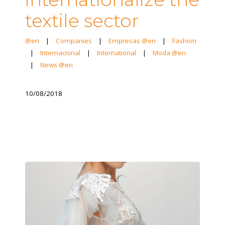
textile sector
@en
|
Companies
|
Empresas @en
|
Fashion
|
Internacional
|
International
|
Moda @en
|
News @en
10/08/2018