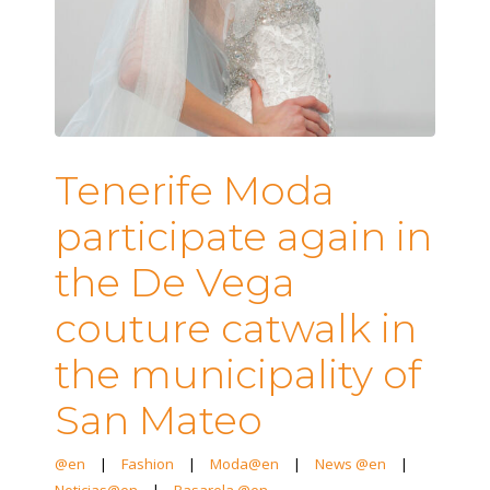
Tenerife Moda
participate again in
the De Vega
couture catwalk in
the municipality of
San Mateo
@en
|
Fashion
|
Moda@en
|
News @en
|
Noticias@en
|
Pasarela @en