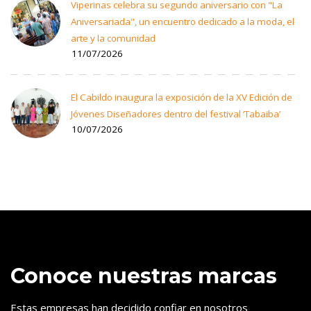
Viperinas celebra su segundo aniversario con "La
Aniversariada", un encuentro dedicado a la moda, el
arte y la comunidad
11/07/2026
El Cabildo inaugura la exposición de la XV Edición de
Jóvenes Diseñadores dentro del festival ‘Tabaiba’
10/07/2026
Conoce nuestras marcas
Estas empresas han decidido confiar en nosotros