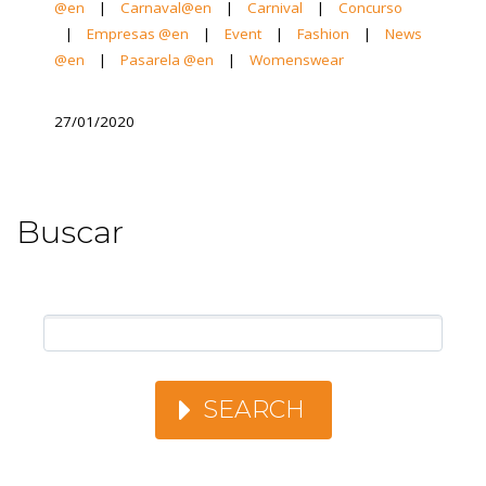
@en
|
Carnaval@en
|
Carnival
|
Concurso
|
Empresas @en
|
Event
|
Fashion
|
News
@en
|
Pasarela @en
|
Womenswear
27/01/2020
Buscar
SEARCH