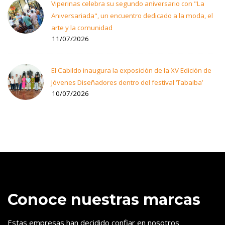
Viperinas celebra su segundo aniversario con "La
Aniversariada", un encuentro dedicado a la moda, el
arte y la comunidad
11/07/2026
El Cabildo inaugura la exposición de la XV Edición de
Jóvenes Diseñadores dentro del festival ‘Tabaiba’
10/07/2026
Conoce nuestras marcas
Estas empresas han decidido confiar en nosotros