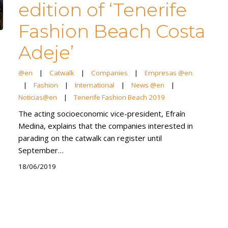
edition of ‘Tenerife
Fashion Beach Costa
Adeje’
@en
|
Catwalk
|
Companies
|
Empresas @en
|
Fashion
|
International
|
News @en
|
Noticias@en
|
Tenerife Fashion Beach 2019
The acting socioeconomic vice-president, Efraín
Medina, explains that the companies interested in
parading on the catwalk can register until
September…
18/06/2019