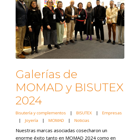
Galerías de
MOMAD y BISUTEX
2024
Bisutería y complementos
|
BISUTEX
|
Empresas
|
Joyería
|
MOMAD
|
Noticias
Nuestras marcas asociadas cosecharon un
enorme éxito tanto en MOMAD 2024 como en